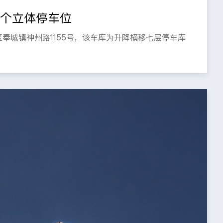
2个立体停车位
奉城镇神州路1155号，该车库为升降横移七层停车库